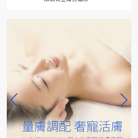
量膚調配 奢寵活膚