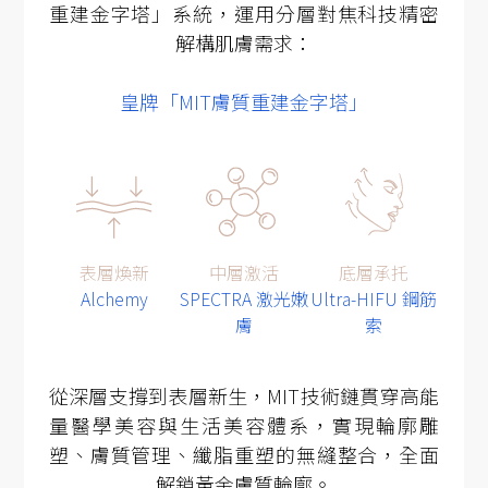
重建金字塔」系統，運用分層對焦科技精密
解構肌膚需求：
皇牌「MIT膚質重建金字塔」
表層煥新
中層激活
底層承托
Alchemy
SPECTRA 激光嫩
Ultra-HIFU 鋼筋
膚
索
從深層支撐到表層新生，MIT技術鏈貫穿高能
量醫學美容與生活美容體系，實現輪廓雕
塑、膚質管理、纖脂重塑的無縫整合，全面
解鎖黃金膚質輪廓。