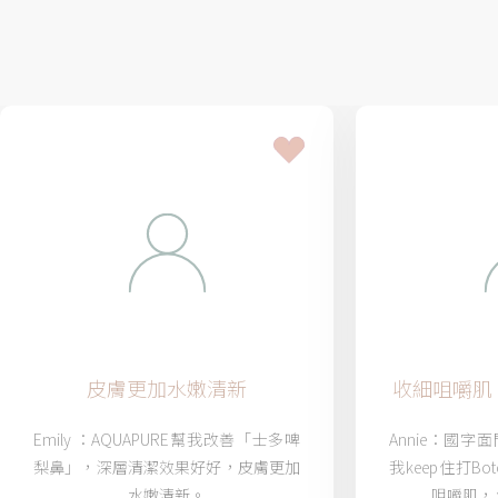
皮膚更加水嫩清新
收細咀嚼肌，
Emily ：AQUAPURE幫我改善「士多啤
Annie：國
梨鼻」，深層清潔效果好好，皮膚更加
我keep住打B
水嫩清新。
咀嚼肌，